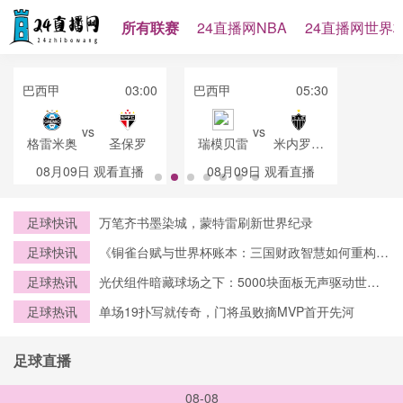
所有联赛
24直播网NBA
24直播网世界
巴西甲
03:00
巴西甲
05:30
vs
vs
格雷米奥
圣保罗
瑞模贝雷
米内罗竞
技
08月09日
观看直播
08月09日
观看直播
足球快讯
万笔齐书墨染城，蒙特雷刷新世界纪录
足球快讯
《铜雀台赋与世界杯账本：三国财政智慧如何重构
2026赛事资本逻辑》
足球热讯
光伏组件暗藏球场之下：5000块面板无声驱动世界
杯绿电中枢
足球热讯
单场19扑写就传奇，门将虽败摘MVP首开先河
足球直播
08-08