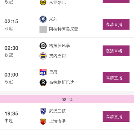
欧冠
米亚尔比
采列
02:15
高清直播
欧冠
阿拉特阿美尼亚
格拉茨风暴
02:30
高清直播
欧冠
费内巴切
里昂
03:00
高清直播
欧冠
布拉格斯巴达
08-14
武汉三镇
19:35
高清直播
中超
上海海港