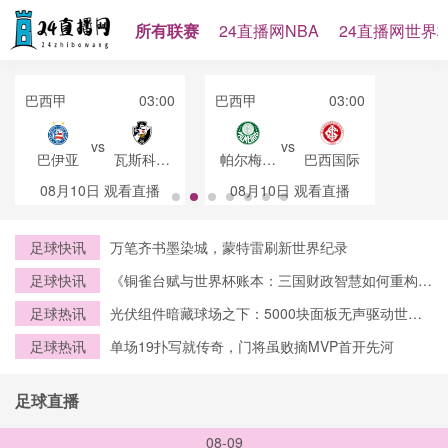
所有联赛
24直播网NBA
24直播网世界
巴西甲
03:00
巴西甲
03:00
vs
vs
巴伊亚
瓦斯科达
帕尔梅拉
巴西国际
伽马
斯
08月10日
观看直播
08月10日
观看直播
足球快讯
万笔齐书墨染城，蒙特雷刷新世界纪录
足球快讯
《铜雀台赋与世界杯账本：三国财政智慧如何重构
2026赛事资本逻辑》
足球热讯
光伏组件暗藏球场之下：5000块面板无声驱动世界
杯绿电中枢
足球热讯
单场19扑写就传奇，门将虽败摘MVP首开先河
足球直播
08-09